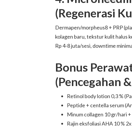
(Regenerasi Ku
Dermapen/morpheus8 + PRP (plate
kolagen baru, tekstur kulit halus ke
Rp 4-8 juta/sesi, downtime minimal
Bonus Perawa
(Pencegahan &
Retinol body lotion 0,3 % (P
Peptide + centella serum (An
Minum collagen 10 gr/hari +
Rajin eksfoliasi AHA 10 % 2