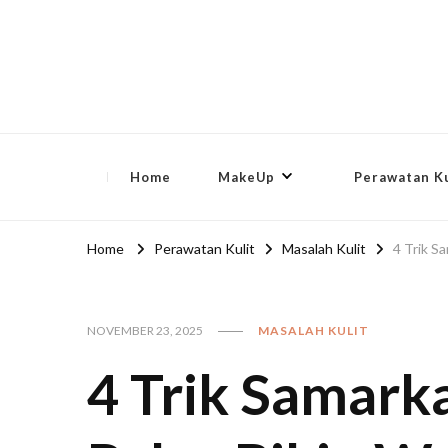
lip-akko
lip-akko
Home
MakeUp
Perawatan Ku
Home
Perawatan Kulit
Masalah Kulit
4 Trik S
NOVEMBER 23, 2025
MASALAH KULIT
4 Trik Samark