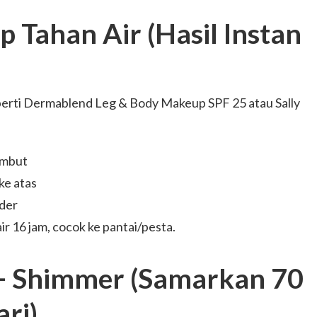
 Tahan Air (Hasil Instan
perti Dermablend Leg & Body Makeup SPF 25 atau Sally
lembut
 ke atas
der
ir 16 jam, cocok ke pantai/pesta.
r + Shimmer (Samarkan 70
ri)