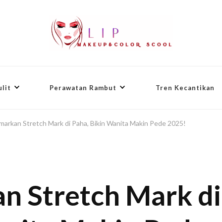
lit
Perawatan Rambut
Tren Kecantikan
amarkan Stretch Mark di Paha, Bikin Wanita Makin Pede 2025!
an Stretch Mark di