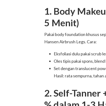
1. Body Makeup
5 Menit)
Pakai body foundation khusus se
Hansen Airbrush Legs. Cara:
Eksfoliasi dulu pakai scrub 
Oles tipis pakai spons, blend
Set dengan translucent pow
Hasil: rata sempurna, tahan a
2. Self-Tanne
% dalam 1-3 Ha