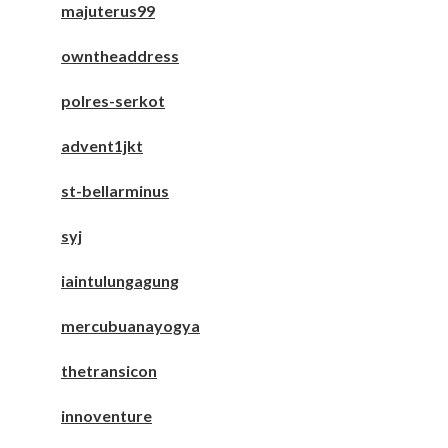
majuterus99
owntheaddress
polres-serkot
advent1jkt
st-bellarminus
syj
iaintulungagung
mercubuanayogya
thetransicon
innoventure