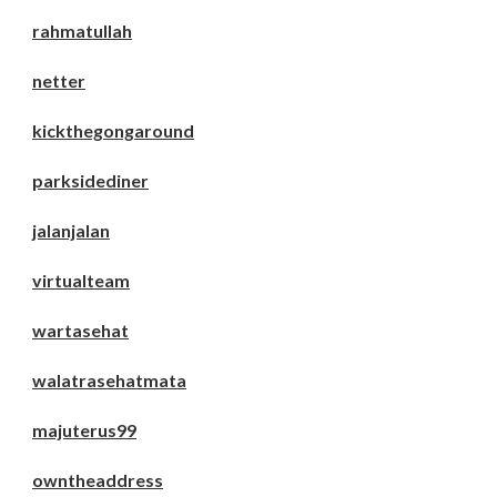
rahmatullah
netter
kickthegongaround
parksidediner
jalanjalan
virtualteam
wartasehat
walatrasehatmata
majuterus99
owntheaddress