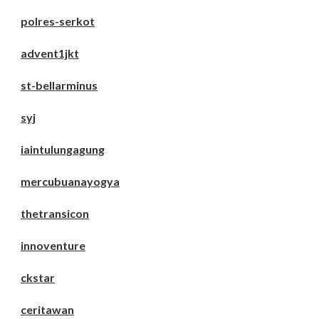
polres-serkot
advent1jkt
st-bellarminus
syj
iaintulungagung
mercubuanayogya
thetransicon
innoventure
ckstar
ceritawan