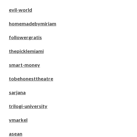
evil-world
homemadebymiriam
followergratis
thepicklemiami
smart-money
tobehonesttheatre
sarjana
trilogi-university
ymarkel
asean