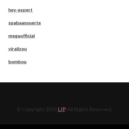
hey-expert
spabaansuerte
megaofficial
viralizou
bombou
© Copyright 2025
LIP
. All Rights Reserved.