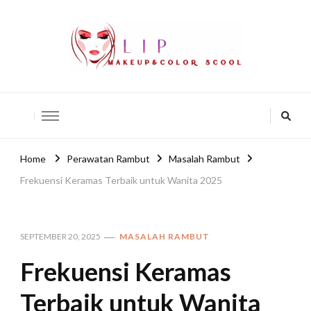
lip-akko
lip-akko
Home
Perawatan Rambut
Masalah Rambut
Frekuensi Keramas Terbaik untuk Wanita 2025
SEPTEMBER 20, 2025
MASALAH RAMBUT
Frekuensi Keramas
Terbaik untuk Wanita