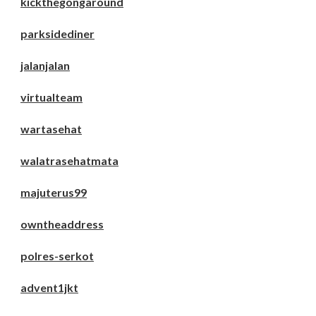
kickthegongaround
parksidediner
jalanjalan
virtualteam
wartasehat
walatrasehatmata
majuterus99
owntheaddress
polres-serkot
advent1jkt