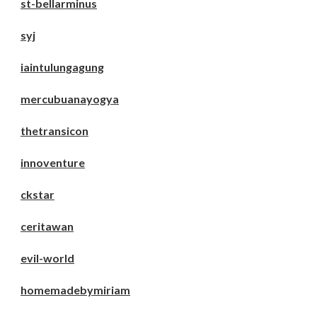
st-bellarminus
syj
iaintulungagung
mercubuanayogya
thetransicon
innoventure
ckstar
ceritawan
evil-world
homemadebymiriam