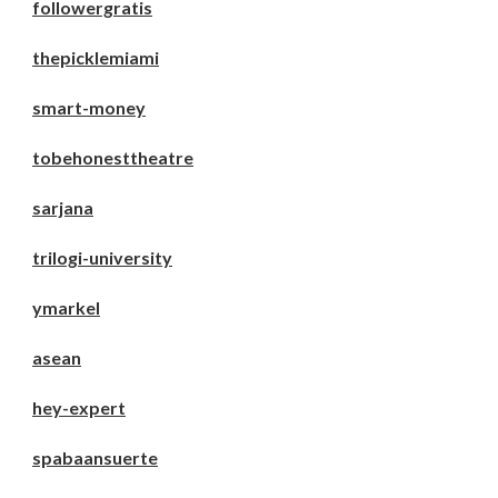
followergratis
thepicklemiami
smart-money
tobehonesttheatre
sarjana
trilogi-university
ymarkel
asean
hey-expert
spabaansuerte