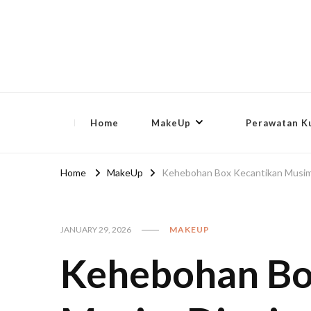
lip-akko
lip-akko
Home
MakeUp
Perawatan Ku
Home
MakeUp
Kehebohan Box Kecantikan Musim
JANUARY 29, 2026
MAKEUP
Kehebohan Bo