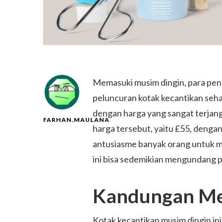
Memasuki musim dingin, para pe
peluncuran kotak kecantikan seh
dengan harga yang sangat terjangka
FARHAN.MAULANA
harga tersebut, yaitu £55, denga
antusiasme banyak orang untuk 
ini bisa sedemikian mengundang p
Kandungan Men
Kotak kecantikan musim dingin ini