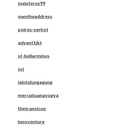
majuterus99
owntheaddress
polres-serkot
advent1jkt
st-bellarminus
syj
iaintulungagung
mercubuanayogya
thetransicon
innoventure