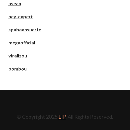
asean
hey-expert
spabaansuerte
megaofficial
viralizou
bombou
© Copyright 2025
LIP
. All Rights Reserved.