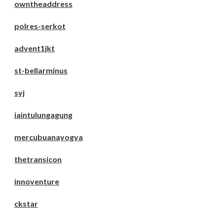
owntheaddress
polres-serkot
advent1jkt
st-bellarminus
syj
iaintulungagung
mercubuanayogya
thetransicon
innoventure
ckstar