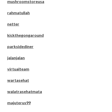
mushroomstoreusa
rahmatullah
netter
kickthegongaround
parksidediner
jalanjalan
virtualteam
wartasehat
walatrasehatmata
majuterus99