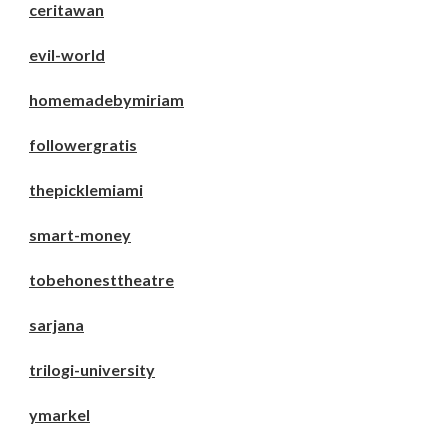
ceritawan
evil-world
homemadebymiriam
followergratis
thepicklemiami
smart-money
tobehonesttheatre
sarjana
trilogi-university
ymarkel