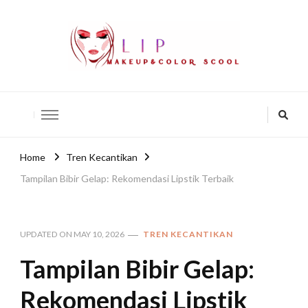
lip-akko
lip-akko
Home
Tren Kecantikan
Tampilan Bibir Gelap: Rekomendasi Lipstik Terbaik
UPDATED ON
MAY 10, 2026
TREN KECANTIKAN
Tampilan Bibir Gelap:
Rekomendasi Lipstik