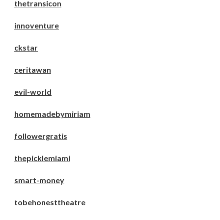
thetransicon
innoventure
ckstar
ceritawan
evil-world
homemadebymiriam
followergratis
thepicklemiami
smart-money
tobehonesttheatre