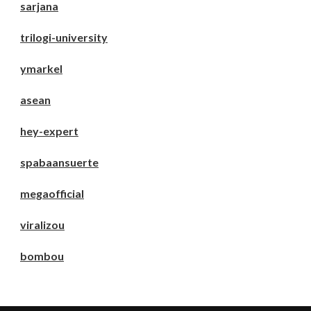
sarjana
trilogi-university
ymarkel
asean
hey-expert
spabaansuerte
megaofficial
viralizou
bombou