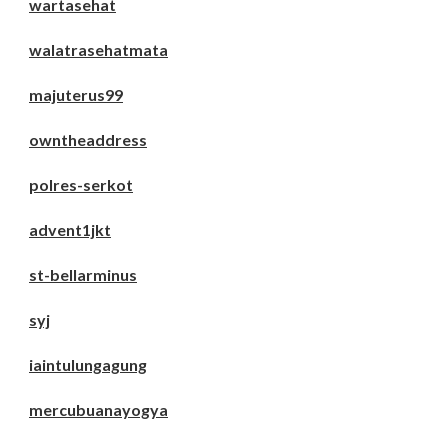
wartasehat
walatrasehatmata
majuterus99
owntheaddress
polres-serkot
advent1jkt
st-bellarminus
syj
iaintulungagung
mercubuanayogya