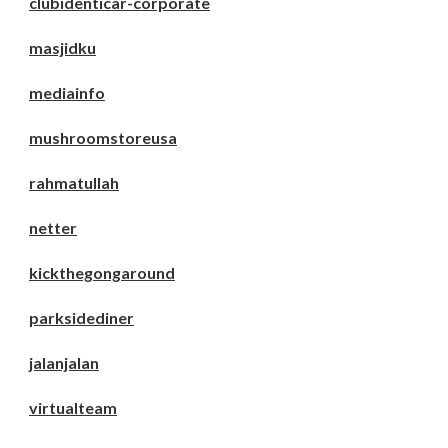
clubidenticar-corporate
masjidku
mediainfo
mushroomstoreusa
rahmatullah
netter
kickthegongaround
parksidediner
jalanjalan
virtualteam