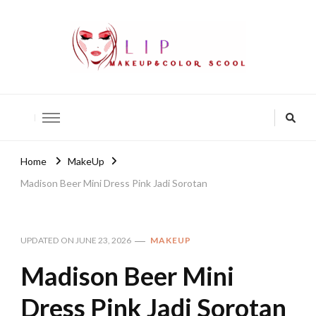
lip-akko
lip-akko
Home
MakeUp
Madison Beer Mini Dress Pink Jadi Sorotan
UPDATED ON
JUNE 23, 2026
MAKEUP
Madison Beer Mini
Dress Pink Jadi Sorotan