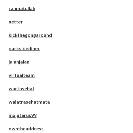
rahmatullah
netter
kickthegongaround
parksidediner
jalanjalan
virtualteam
wartasehat
walatrasehatmata
majuterus99
owntheaddress