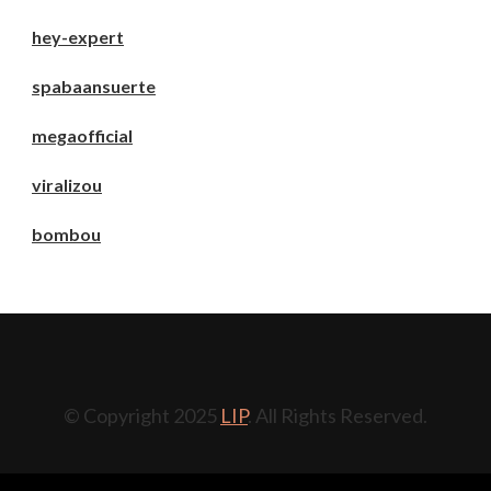
hey-expert
spabaansuerte
megaofficial
viralizou
bombou
© Copyright 2025
LIP
. All Rights Reserved.