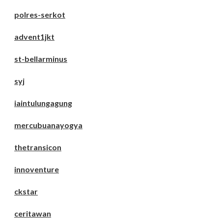
polres-serkot
advent1jkt
st-bellarminus
syj
iaintulungagung
mercubuanayogya
thetransicon
innoventure
ckstar
ceritawan