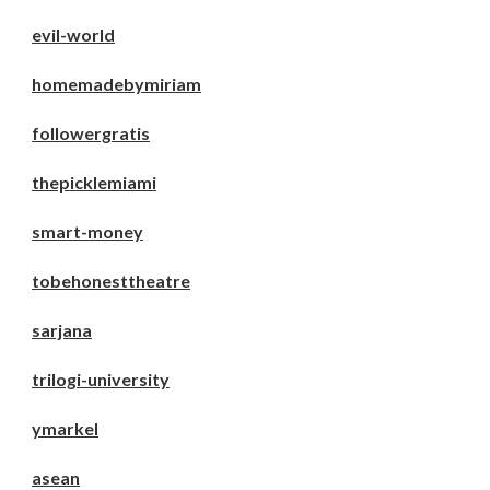
evil-world
homemadebymiriam
followergratis
thepicklemiami
smart-money
tobehonesttheatre
sarjana
trilogi-university
ymarkel
asean