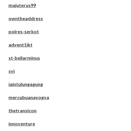
majuterus99
owntheaddress
polres-serkot
advent1jkt
st-bellarminus
syj
iaintulungagung
mercubuanayogya
thetransicon
innoventure