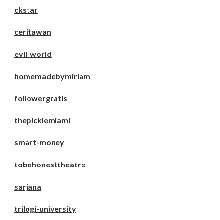
ckstar
ceritawan
evil-world
homemadebymiriam
followergratis
thepicklemiami
smart-money
tobehonesttheatre
sarjana
trilogi-university