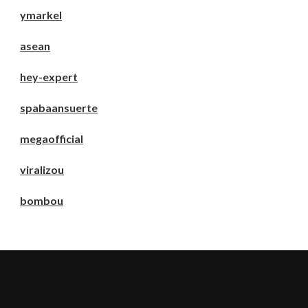
ymarkel
asean
hey-expert
spabaansuerte
megaofficial
viralizou
bombou