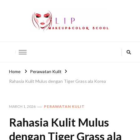
lip-akko
lip-akko
Home
Perawatan Kulit
Rahasia Kulit Mulus dengan Tiger Grass ala Korea
MARCH 1, 2026
PERAWATAN KULIT
Rahasia Kulit Mulus
dengan Tiger Grass ala