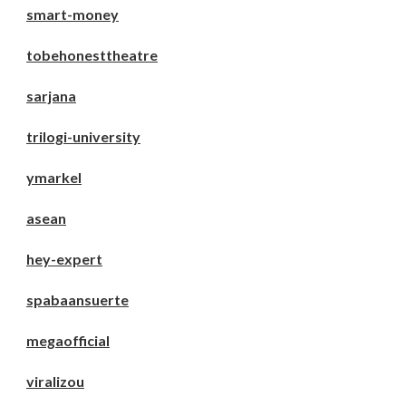
smart-money
tobehonesttheatre
sarjana
trilogi-university
ymarkel
asean
hey-expert
spabaansuerte
megaofficial
viralizou