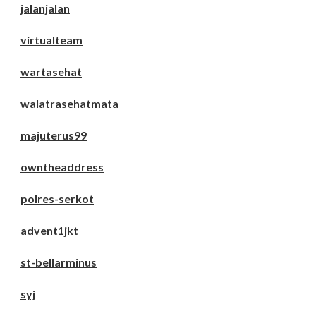
jalanjalan
virtualteam
wartasehat
walatrasehatmata
majuterus99
owntheaddress
polres-serkot
advent1jkt
st-bellarminus
syj