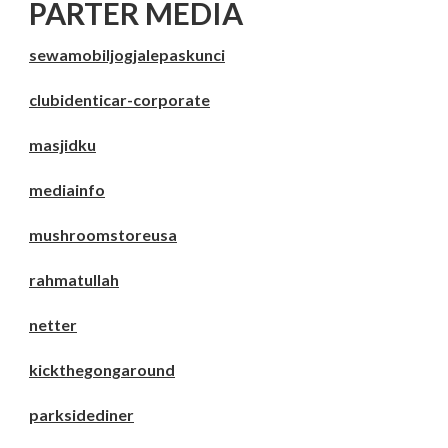
PARTER MEDIA
sewamobiljogjalepaskunci
clubidenticar-corporate
masjidku
mediainfo
mushroomstoreusa
rahmatullah
netter
kickthegongaround
parksidediner