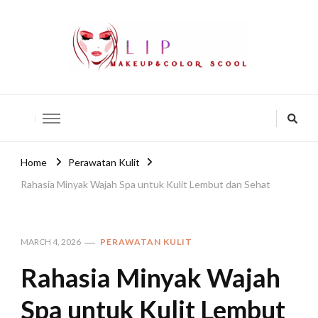
lip-akko
lip-akko
Home
Perawatan Kulit
Rahasia Minyak Wajah Spa untuk Kulit Lembut dan Sehat
MARCH 4, 2026
PERAWATAN KULIT
Rahasia Minyak Wajah
Spa untuk Kulit Lembut