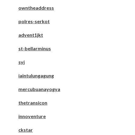
owntheaddress
polres-serkot
advent1jkt
st-bellarminus
syj
iaintulungagung
mercubuanayogya
thetransicon
innoventure
ckstar