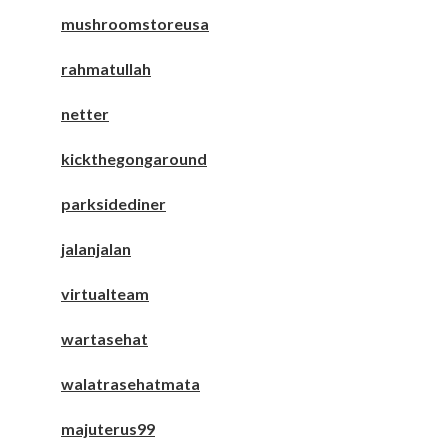
mushroomstoreusa
rahmatullah
netter
kickthegongaround
parksidediner
jalanjalan
virtualteam
wartasehat
walatrasehatmata
majuterus99