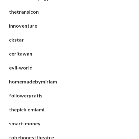
thetransicon
innoventure
ckstar
ceritawan
evil-world
homemadebymiriam
followergratis
thepicklemiami
smart-money
tobehonesttheatre