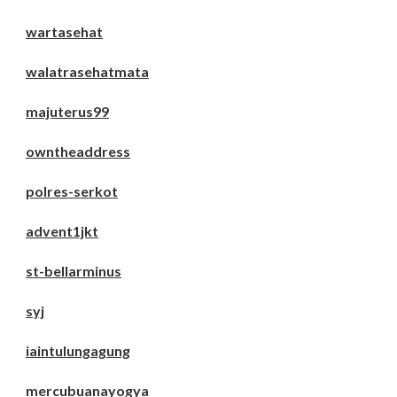
wartasehat
walatrasehatmata
majuterus99
owntheaddress
polres-serkot
advent1jkt
st-bellarminus
syj
iaintulungagung
mercubuanayogya