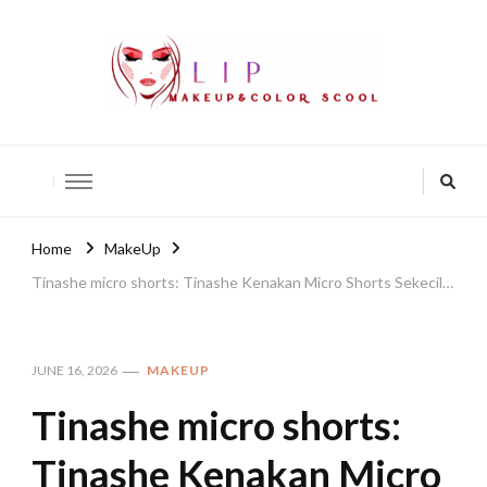
lip-akko
lip-akko
Home
MakeUp
Tinashe micro shorts: Tinashe Kenakan Micro Shorts Sekecil…
JUNE 16, 2026
MAKEUP
Tinashe micro shorts:
Tinashe Kenakan Micro