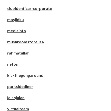
clubidenticar-corporate
masjidku
mediainfo
mushroomstoreusa
rahmatullah
netter
kickthegongaround
parksidediner
jalanjalan
virtualteam