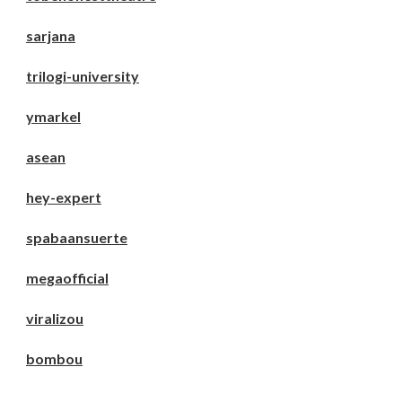
sarjana
trilogi-university
ymarkel
asean
hey-expert
spabaansuerte
megaofficial
viralizou
bombou