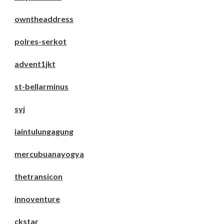
owntheaddress
polres-serkot
advent1jkt
st-bellarminus
syj
iaintulungagung
mercubuanayogya
thetransicon
innoventure
ckstar