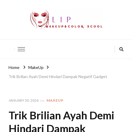
lip-akko
lip-akko
Home
MakeUp
Trik Brilian Ayah Demi Hindari Dampak Negatif Gadget
JANUARY 30, 2026
MAKEUP
Trik Brilian Ayah Demi
Hindari Dampak