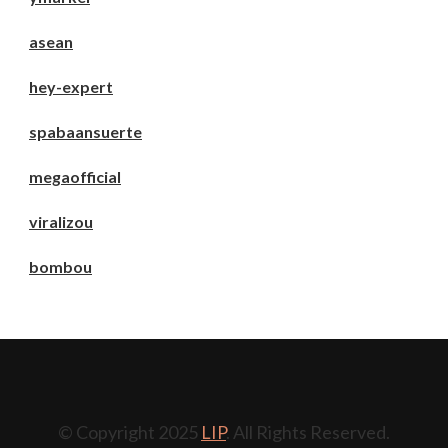
asean
hey-expert
spabaansuerte
megaofficial
viralizou
bombou
© Copyright 2025
LIP
. All Rights Reserved.