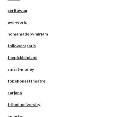
ceritawan
evil-world
homemadebymiriam
followergratis
thepicklemiami
smart-money
tobehonesttheatre
sarjana
trilogi-university
ymarkel