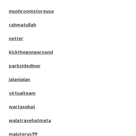
mushroomstoreusa
rahmatullah
netter
kickthegongaround
parksidediner
jalanjalan
virtualteam
wartasehat
walatrasehatmata
majuterus99