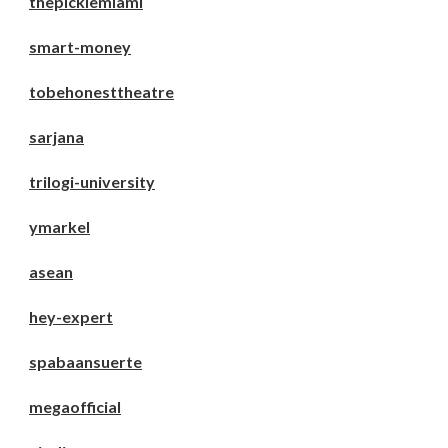
thepicklemiami
smart-money
tobehonesttheatre
sarjana
trilogi-university
ymarkel
asean
hey-expert
spabaansuerte
megaofficial