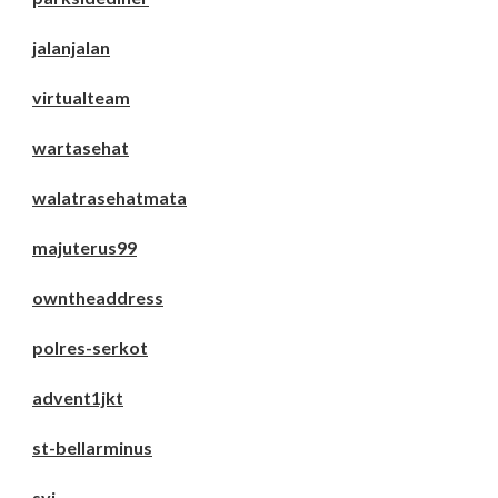
jalanjalan
virtualteam
wartasehat
walatrasehatmata
majuterus99
owntheaddress
polres-serkot
advent1jkt
st-bellarminus
syj