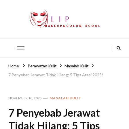
lip-akko
lip-akko
Home
Perawatan Kulit
Masalah Kulit
7 Penyebab Jerawat Tidak Hilang: 5 Tips Atasi 2025!
NOVEMBER 10, 2025
MASALAH KULIT
7 Penyebab Jerawat
Tidak Hilang: 5 Tips