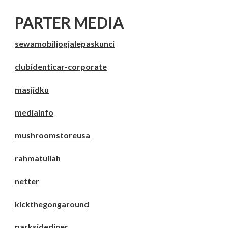
PARTER MEDIA
sewamobiljogjalepaskunci
clubidenticar-corporate
masjidku
mediainfo
mushroomstoreusa
rahmatullah
netter
kickthegongaround
parksidediner