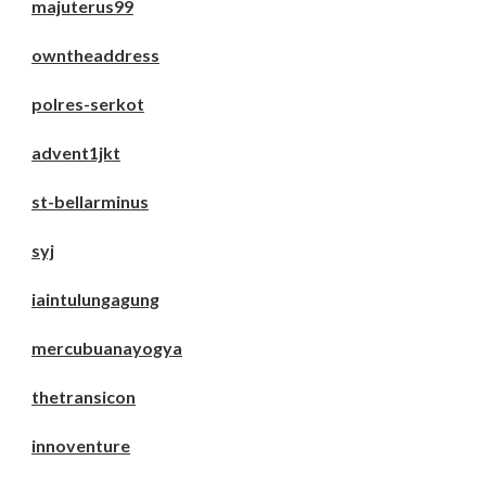
majuterus99
owntheaddress
polres-serkot
advent1jkt
st-bellarminus
syj
iaintulungagung
mercubuanayogya
thetransicon
innoventure