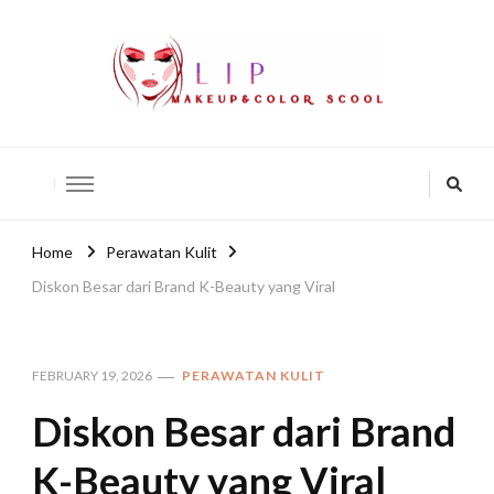
lip-akko
lip-akko
Home
Perawatan Kulit
Diskon Besar dari Brand K-Beauty yang Viral
FEBRUARY 19, 2026
PERAWATAN KULIT
Diskon Besar dari Brand
K-Beauty yang Viral