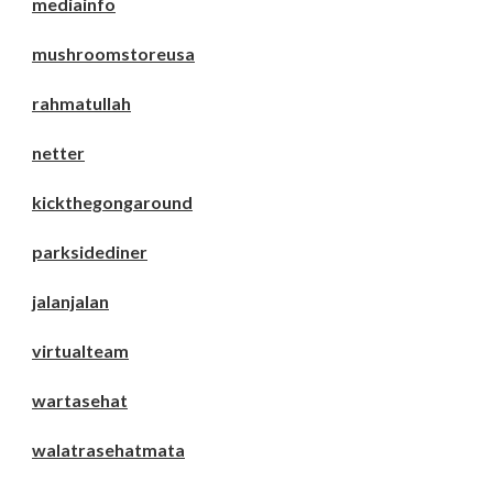
mediainfo
mushroomstoreusa
rahmatullah
netter
kickthegongaround
parksidediner
jalanjalan
virtualteam
wartasehat
walatrasehatmata