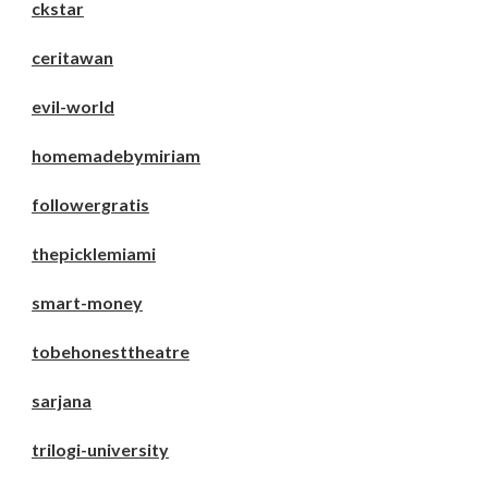
ckstar
ceritawan
evil-world
homemadebymiriam
followergratis
thepicklemiami
smart-money
tobehonesttheatre
sarjana
trilogi-university