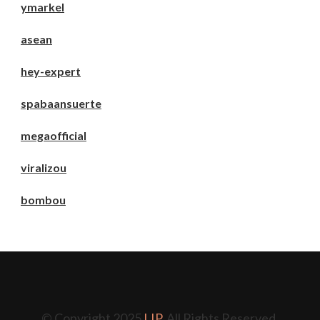
ymarkel
asean
hey-expert
spabaansuerte
megaofficial
viralizou
bombou
© Copyright 2025
LIP
. All Rights Reserved.