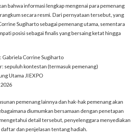
an bahwa informasi lengkap mengenai para pemenang
dirangkum secara resmi. Dari pernyataan tersebut, yang
 Corrine Sugiharto sebagai pemenang utama, sementara
ati posisi sebagai finalis yang bersaing ketat hingga
: Gabriela Corrine Sugiharto
khir: sepuluh kontestan (termasuk pemenang)
ung Utama JIEXPO
 2026
susunan pemenang lainnya dan hak-hak pemenang akan
a sebagaimana diumumkan bersamaan dengan penetapan
n mengetahui detail tersebut, penyelenggara menyediakan
aftar dan penjelasan tentang hadiah.