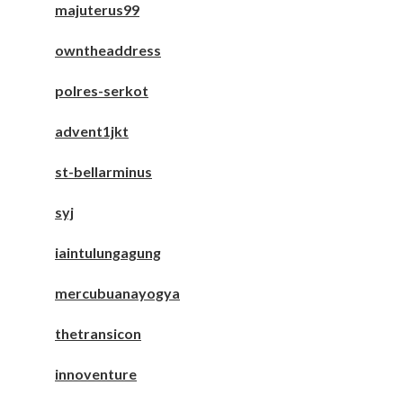
majuterus99
owntheaddress
polres-serkot
advent1jkt
st-bellarminus
syj
iaintulungagung
mercubuanayogya
thetransicon
innoventure