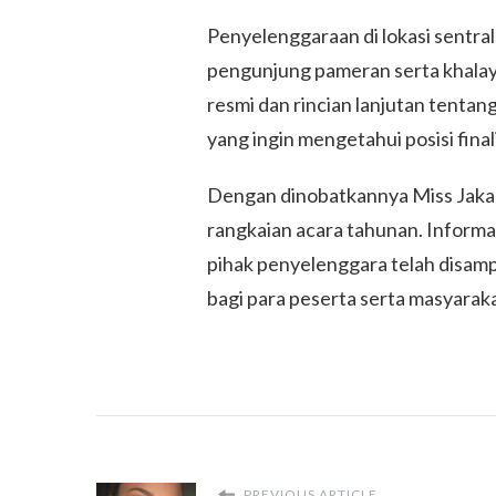
Penyelenggaraan di lokasi sentra
pengunjung pameran serta khala
resmi dan rincian lanjutan tenta
yang ingin mengetahui posisi fina
Dengan dinobatkannya Miss Jakart
rangkaian acara tahunan. Inform
pihak penyelenggara telah disamp
bagi para peserta serta masyara
PREVIOUS ARTICLE