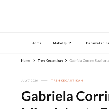
lip-akko
lip-akko
Home
MakeUp
Perawatan Ku
Home
Tren Kecantikan
Gabriela Corrine Sugiharto
JULY 7, 2026
TREN KECANTIKAN
Gabriela Corri