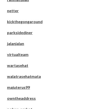
netter
kickthegongaround
parksidediner
jalanjalan
virtualteam
wartasehat
walatrasehatmata
majuterus99
owntheaddress