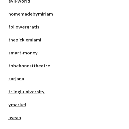
evil-world
homemadebymiriam
followergratis
thepicklemiami
smart-money
tobehonesttheatre
sarjana
trilogi-university
ymarkel
asean