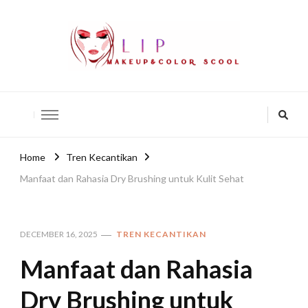
lip-akko
lip-akko
Home
Tren Kecantikan
Manfaat dan Rahasia Dry Brushing untuk Kulit Sehat
DECEMBER 16, 2025
TREN KECANTIKAN
Manfaat dan Rahasia
Dry Brushing untuk