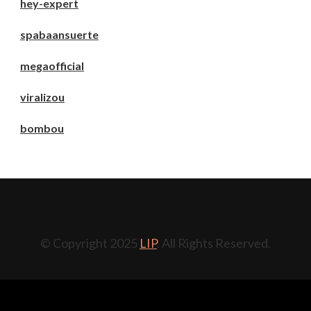
hey-expert
spabaansuerte
megaofficial
viralizou
bombou
© Copyright 2025
LIP
. All Rights Reserved.