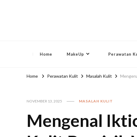
lip-akko
lip-akko
Home
MakeUp
Perawatan Ku
Home
Perawatan Kulit
Masalah Kulit
Mengenal
NOVEMBER 13, 2025
MASALAH KULIT
Mengenal Iktio