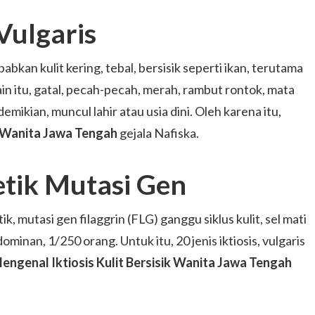
 Vulgaris
abkan kulit kering, tebal, bersisik seperti ikan, terutama
ain itu, gatal, pecah-pecah, merah, rambut rontok, mata
emikian, muncul lahir atau usia dini. Oleh karena itu,
k Wanita Jawa Tengah
gejala Nafiska.
tik Mutasi Gen
tik, mutasi gen filaggrin (FLG) ganggu siklus kulit, sel mati
minan, 1/250 orang. Untuk itu, 20 jenis iktiosis, vulgaris
engenal Iktiosis Kulit Bersisik Wanita Jawa Tengah