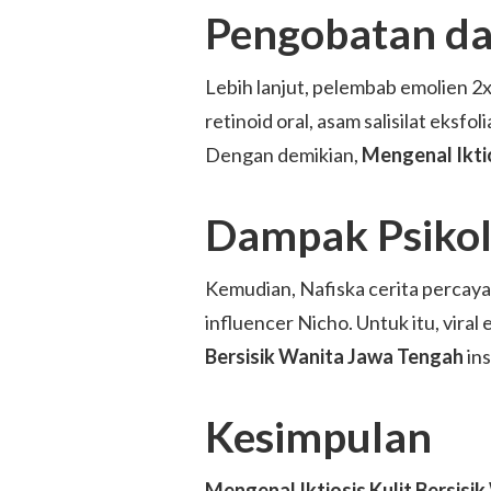
Pengobatan d
Lebih lanjut, pelembab emolien 2x/
retinoid oral, asam salisilat eksfol
Dengan demikian,
Mengenal Iktio
Dampak Psikol
Kemudian, Nafiska cerita percaya di
influencer Nicho. Untuk itu, vira
Bersisik Wanita Jawa Tengah
ins
Kesimpulan
Mengenal Iktiosis Kulit Bersisi