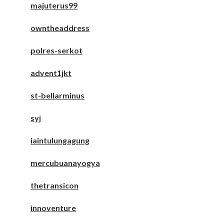
majuterus99
owntheaddress
polres-serkot
advent1jkt
st-bellarminus
syj
iaintulungagung
mercubuanayogya
thetransicon
innoventure