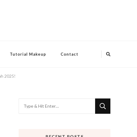
Tutorial Makeup
Contact
gah 2025!
Looking
for
Something?
RECENT POSTS