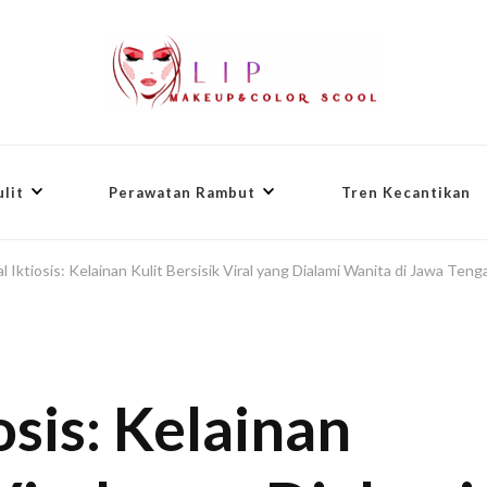
lit
Perawatan Rambut
Tren Kecantikan
 Iktiosis: Kelainan Kulit Bersisik Viral yang Dialami Wanita di Jawa Ten
sis: Kelainan