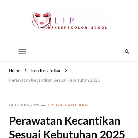
lip-akko
lip-akko
Home
Tren Kecantikan
Perawatan Kecantikan Sesuai Kebutuhan 2025
OCTOBER 5, 2025
TREN KECANTIKAN
Perawatan Kecantikan
Sesuai Kebutuhan 2025