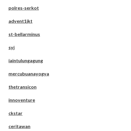
polres-serkot
advent1jkt
st-bellarminus
syj
iaintulungagung
mercubuanayogya
thetransicon
innoventure
ckstar
ceritawan