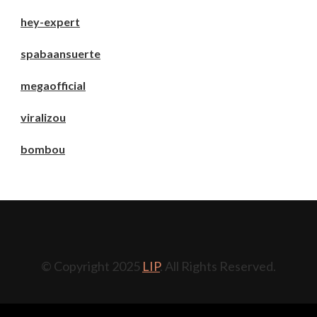
hey-expert
spabaansuerte
megaofficial
viralizou
bombou
© Copyright 2025
LIP
. All Rights Reserved.