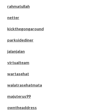
rahmatullah
netter
kickthegongaround
parksidediner
jalanjalan
virtualteam
wartasehat
walatrasehatmata
majuterus99
owntheaddress