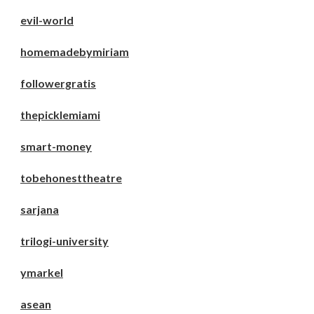
evil-world
homemadebymiriam
followergratis
thepicklemiami
smart-money
tobehonesttheatre
sarjana
trilogi-university
ymarkel
asean