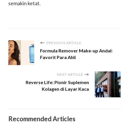
semakin ketat.
PREVIOUS ARTICLE
Formula Remover Make-up Andal:
Favorit Para Ahli
NEXT ARTICLE
Reverse Life: Pionir Suplemen
Kolagen di Layar Kaca
Recommended Articles