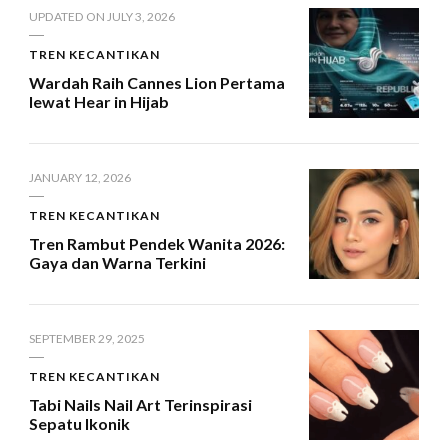
UPDATED ON
JULY 3, 2026
TREN KECANTIKAN
Wardah Raih Cannes Lion Pertama
lewat Hear in Hijab
JANUARY 12, 2026
TREN KECANTIKAN
Tren Rambut Pendek Wanita 2026:
Gaya dan Warna Terkini
SEPTEMBER 29, 2025
TREN KECANTIKAN
Tabi Nails Nail Art Terinspirasi
Sepatu Ikonik