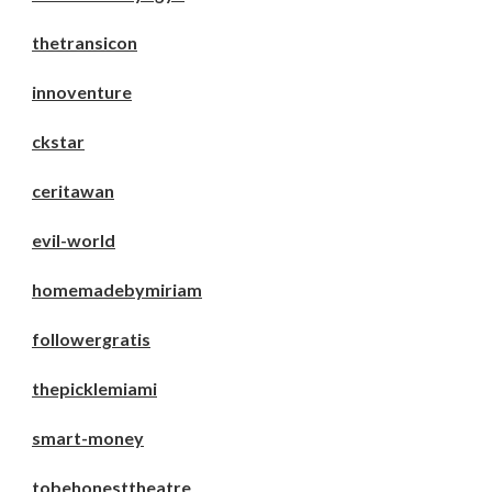
thetransicon
innoventure
ckstar
ceritawan
evil-world
homemadebymiriam
followergratis
thepicklemiami
smart-money
tobehonesttheatre