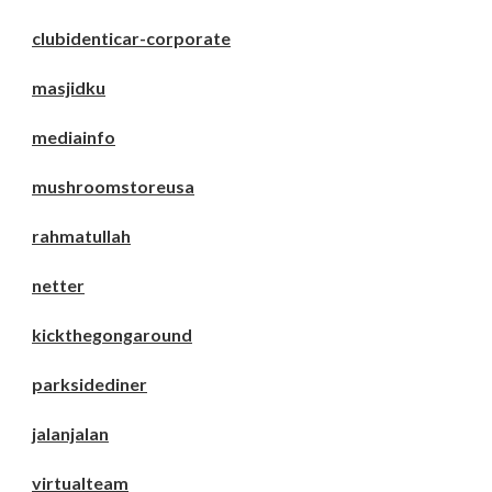
clubidenticar-corporate
masjidku
mediainfo
mushroomstoreusa
rahmatullah
netter
kickthegongaround
parksidediner
jalanjalan
virtualteam