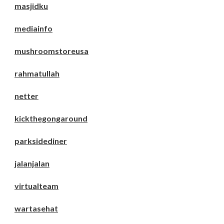
masjidku
mediainfo
mushroomstoreusa
rahmatullah
netter
kickthegongaround
parksidediner
jalanjalan
virtualteam
wartasehat