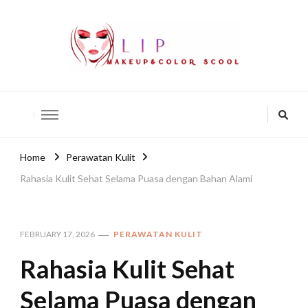
lip-akko
lip-akko
Home
Perawatan Kulit
Rahasia Kulit Sehat Selama Puasa dengan Bahan Alami
FEBRUARY 17, 2026
PERAWATAN KULIT
Rahasia Kulit Sehat
Selama Puasa dengan