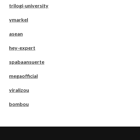
trilogi-university
ymarkel
asean
hey-expert
spabaansuerte
megaofficial
viralizou
bombou