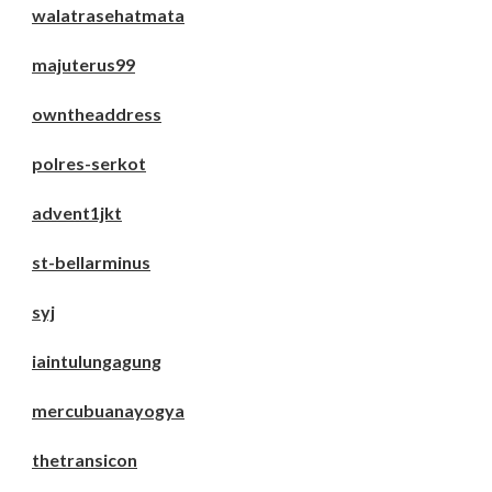
walatrasehatmata
majuterus99
owntheaddress
polres-serkot
advent1jkt
st-bellarminus
syj
iaintulungagung
mercubuanayogya
thetransicon