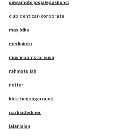
sewamobiljogjalepaskunci
clubidenticar-corporate
masjidku
mediainfo
mushroomstoreusa
rahmatullah
netter
kickthegongaround
parksidediner
jalanjalan