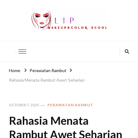
lip-akko
lip-akko
Home
Perawatan Rambut
Rahasia Menata Rambut Awet Seharian
OCTOBER 7, 2025
PERAWATAN RAMBUT
Rahasia Menata
Rambut Awet Seharian