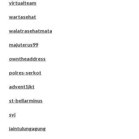
virtualteam
wartasehat
walatrasehatmata
majuterus99
owntheaddress
polres-serkot
advent1jkt
st-bellarminus
syj
iaintulungagung