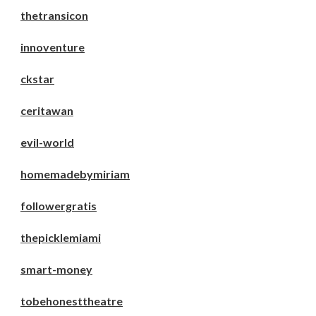
thetransicon
innoventure
ckstar
ceritawan
evil-world
homemadebymiriam
followergratis
thepicklemiami
smart-money
tobehonesttheatre