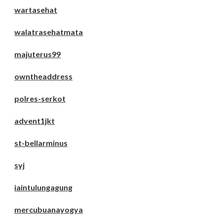
wartasehat
walatrasehatmata
majuterus99
owntheaddress
polres-serkot
advent1jkt
st-bellarminus
syj
iaintulungagung
mercubuanayogya