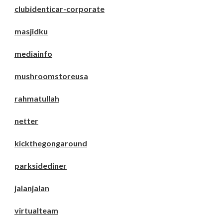
clubidenticar-corporate
masjidku
mediainfo
mushroomstoreusa
rahmatullah
netter
kickthegongaround
parksidediner
jalanjalan
virtualteam