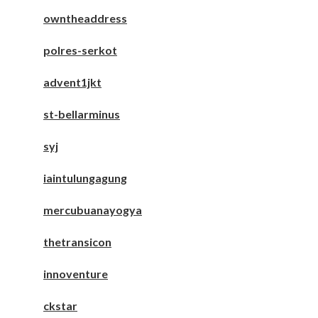
owntheaddress
polres-serkot
advent1jkt
st-bellarminus
syj
iaintulungagung
mercubuanayogya
thetransicon
innoventure
ckstar