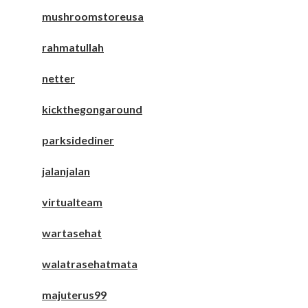
mushroomstoreusa
rahmatullah
netter
kickthegongaround
parksidediner
jalanjalan
virtualteam
wartasehat
walatrasehatmata
majuterus99