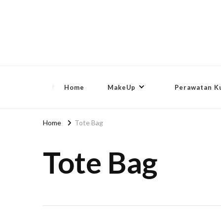
lip-akko
lip-akko
Home
MakeUp
Perawatan Ku
Home
Tote Bag
Tote Bag