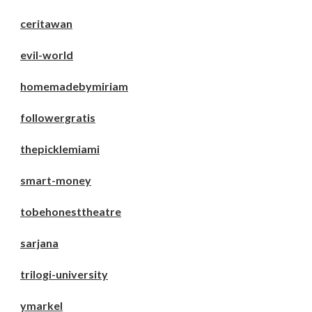
ceritawan
evil-world
homemadebymiriam
followergratis
thepicklemiami
smart-money
tobehonesttheatre
sarjana
trilogi-university
ymarkel