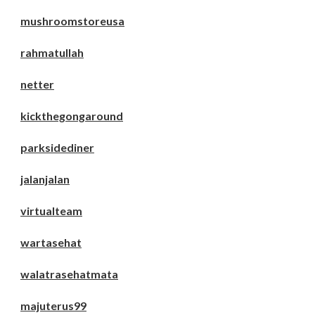
mushroomstoreusa
rahmatullah
netter
kickthegongaround
parksidediner
jalanjalan
virtualteam
wartasehat
walatrasehatmata
majuterus99