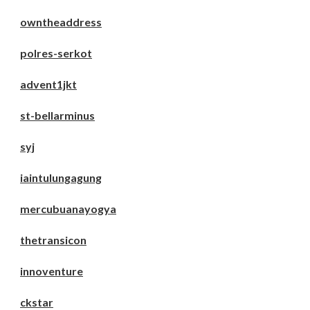
owntheaddress
polres-serkot
advent1jkt
st-bellarminus
syj
iaintulungagung
mercubuanayogya
thetransicon
innoventure
ckstar