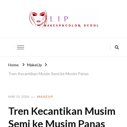
lip-akko
lip-akko
Home
MakeUp
Tren Kecantikan Musim Semi ke Musim Panas
MAY 13, 2026
MAKEUP
Tren Kecantikan Musim
Semi ke Musim Panas