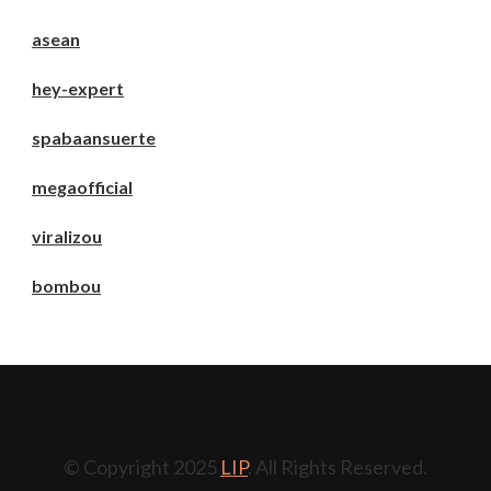
asean
hey-expert
spabaansuerte
megaofficial
viralizou
bombou
© Copyright 2025
LIP
. All Rights Reserved.