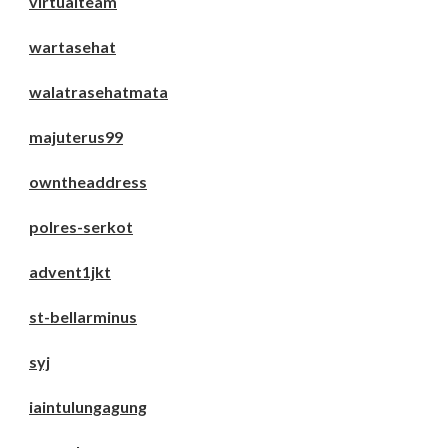
virtualteam
wartasehat
walatrasehatmata
majuterus99
owntheaddress
polres-serkot
advent1jkt
st-bellarminus
syj
iaintulungagung