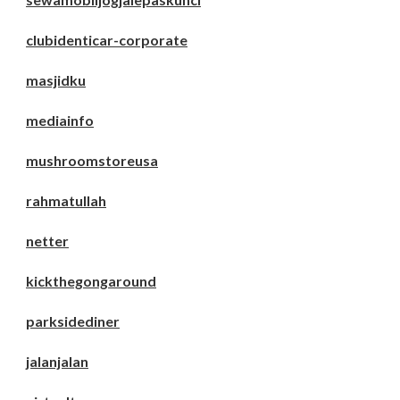
clubidenticar-corporate
masjidku
mediainfo
mushroomstoreusa
rahmatullah
netter
kickthegongaround
parksidediner
jalanjalan