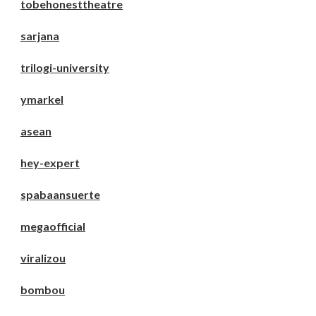
tobehonesttheatre
sarjana
trilogi-university
ymarkel
asean
hey-expert
spabaansuerte
megaofficial
viralizou
bombou