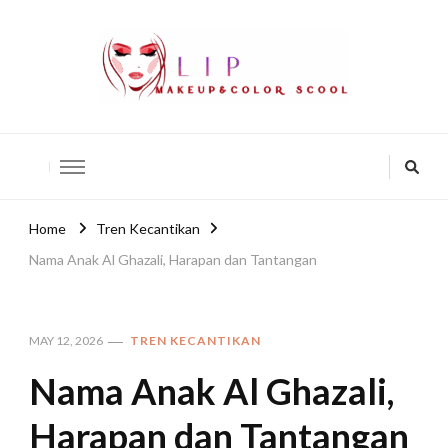
lip-akko
lip-akko
Home
Tren Kecantikan
Nama Anak Al Ghazali, Harapan dan Tantangan
MAY 12, 2026
TREN KECANTIKAN
Nama Anak Al Ghazali,
Harapan dan Tantangan