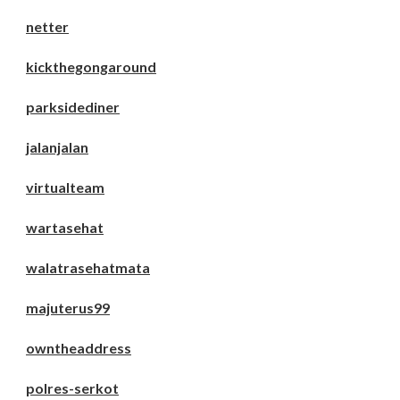
netter
kickthegongaround
parksidediner
jalanjalan
virtualteam
wartasehat
walatrasehatmata
majuterus99
owntheaddress
polres-serkot