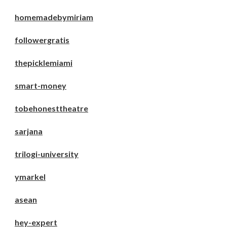
homemadebymiriam
followergratis
thepicklemiami
smart-money
tobehonesttheatre
sarjana
trilogi-university
ymarkel
asean
hey-expert