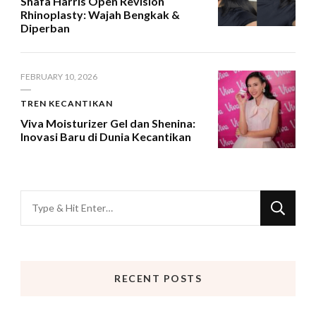
Shafa Harris Open Revision
Rhinoplasty: Wajah Bengkak &
Diperban
FEBRUARY 10, 2026
TREN KECANTIKAN
Viva Moisturizer Gel dan Shenina:
Inovasi Baru di Dunia Kecantikan
Looking
for
Something?
RECENT POSTS