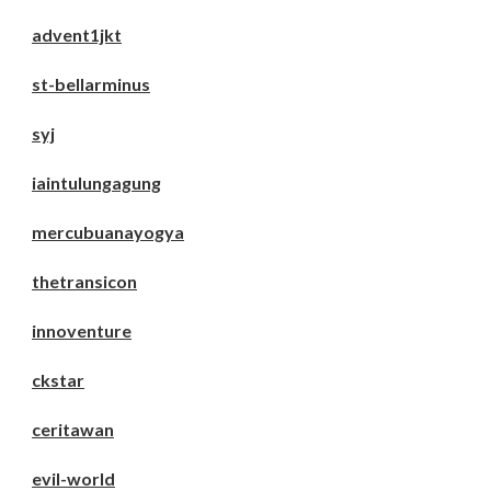
advent1jkt
st-bellarminus
syj
iaintulungagung
mercubuanayogya
thetransicon
innoventure
ckstar
ceritawan
evil-world